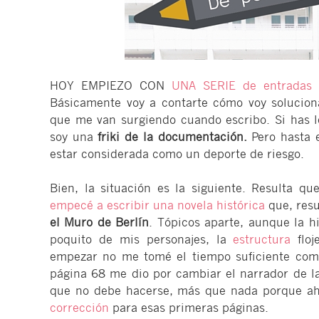
HOY EMPIEZO CON
UNA SERIE de entradas
q
Básicamente voy a contarte cómo voy solucio
que me van surgiendo cuando escribo. Si has 
soy una
friki de la documentación.
Pero hasta 
estar considerada como un deporte de riesgo.
Bien, la situación es la siguiente. Resulta q
empecé a escribir una novela histórica
que, res
el Muro de Berlín
. Tópicos aparte, aunque la 
poquito de mis personajes, la
estructura
floj
empezar no me tomé el tiempo suficiente como
página 68 me dio por cambiar el narrador de la 
que no debe hacerse, más que nada porque aho
corrección
para esas primeras páginas.