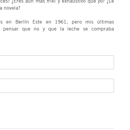
es? ¿Eres aún más friki y exhaustivo que yo? ¿Le
a novela?
ros en Berlín Este en 1961, pero mis últimas
a pensar que no y que la leche se compraba