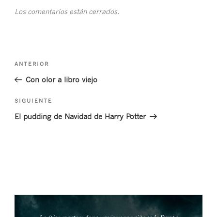
Los comentarios están cerrados.
Navegación
Entrada
ANTERIOR
de
anterior:
Con olor a libro viejo
entradas
Siguiente
SIGUIENTE
entrada
El pudding de Navidad de Harry Potter