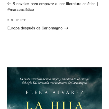
anterior:
9 novelas para empezar a leer literatura asiática |
entradas
#marzoasiático
Siguiente
SIGUIENTE
entrada
Europa después de Carlomagno