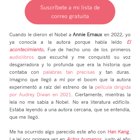
Suscríbete a mi lista de
correo gratuita
Cuando le dieron el Nobel a
Annie Ernaux
en 2022, yo
ya conocía a la autora porque había leído
El
acontecimiento
.
Fue de hecho uno de los primeros
audiolibros
que escuché y me conquistó su voz
desgarradora y lo profunda que era la historia que
contaba con
palabras tan precisas
y tan duras.
Imagino que llegó a mí por el boom que la autora
experimentó a raíz del estreno de la
película dirigida
por Audrey Diwan en 2021
. Ciertamente, mientras la
leía no me sabía a Nobel. No era literatura «difícil».
Estaba leyendo a una autora cercana, que se entendía,
que me llegó.
Me ha ocurrido algo parecido este año con
Han Kang
.
La leí por primera vez en
Actos humanos
,
justo el año