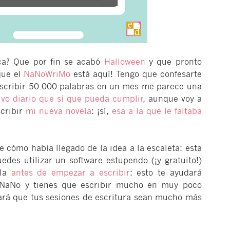
ca? Que por fin se acabó
Halloween
y que pronto
 que el
NaNoWriMo
está aquí! Tengo que confesarte
escribir 50.000 palabras en un mes me parece una
ivo diario que sí que pueda cumplir
, aunque voy a
cribir
mi nueva novela
: ¡sí,
esa a la que le faltaba
 cómo había llegado de la idea a la escaleta: esta
des utilizar un software estupendo (¡y gratuito!)
ela
antes de empezar a escribir
: esto te ayudará
 NaNo y tienes que escribir mucho en muy poco
ará que tus sesiones de escritura sean mucho más