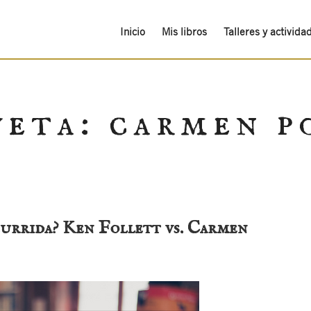
Inicio
Mis libros
Talleres y activida
ueta:
carmen p
aburrida? Ken Follett vs. Carmen