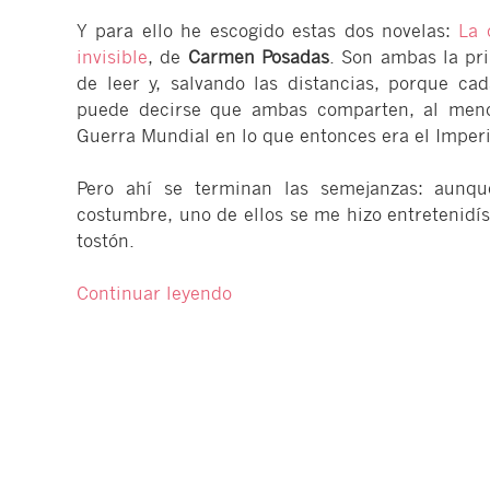
Y para ello he escogido estas dos novelas:
La 
invisible
, de
Carmen Posadas
. Son ambas la pr
de leer y, salvando las distancias, porque ca
puede decirse que ambas comparten, al meno
Guerra Mundial en lo que entonces era el Imper
Pero ahí se terminan las semejanzas: aunq
costumbre, uno de ellos se me hizo entretenidí
tostón.
«La
Continuar leyendo
novela
histórica:
¿adictiva
o
aburrida?
Ken
Follett