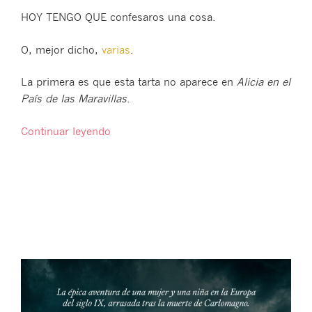
HOY TENGO QUE confesaros una cosa.
O, mejor dicho,
varias
.
La primera es que esta tarta no aparece en
Alicia en el
País de las Maravillas
.
«La
Continuar leyendo
tarta
de
no-
cumpleaños
de
«Alicia
en
el
País
de