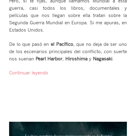
Pero, si te fijas, aunque llamamos Mundial a esta
guerra, casi todos los libros, documentales y
películas que nos llegan sobre ella tratan sobre la
Segunda Guerra Mundial en Europa. Si me apuras, en
Estados Unidos.
De lo que pasó en
el Pacífico
, que no deja de ser uno
de los escenarios principales del conflicto, con suerte
nos suenan
Pearl Harbor
,
Hiroshima
y
Nagasaki
.
«7
Continuar leyendo
libros
sobre
la
Segunda
Guerra
Mundial
en
el