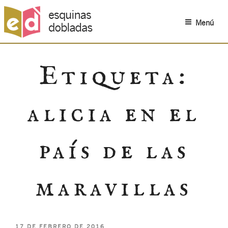
Menú
Saltar
al
Etiqueta:
contenido
alicia en el
país de las
maravillas
PUBLICADO
17 DE FEBRERO DE 2016