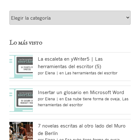
Categorías
Lo más visto
La escaleta en yWriter5 | Las
herramientas del escritor (5)
por
Elena
|
en
Las herramientas del escritor
Insertar un glosario en Microsoft Word
por
Elena
|
en
Esa nube tiene forma de oveja
,
Las
herramientas del escritor
7 novelas escritas al otro lado del Muro
de Berlín
por
Elena
|
en
Esa nube tiene forma de oveja
,