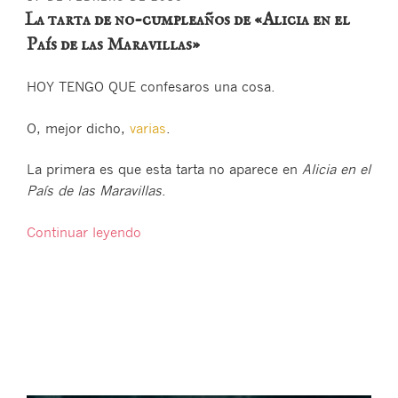
EL
La tarta de no-cumpleaños de «Alicia en el
País de las Maravillas»
HOY TENGO QUE confesaros una cosa.
O, mejor dicho,
varias
.
La primera es que esta tarta no aparece en
Alicia en el
País de las Maravillas
.
«La
Continuar leyendo
tarta
de
no-
cumpleaños
de
«Alicia
en