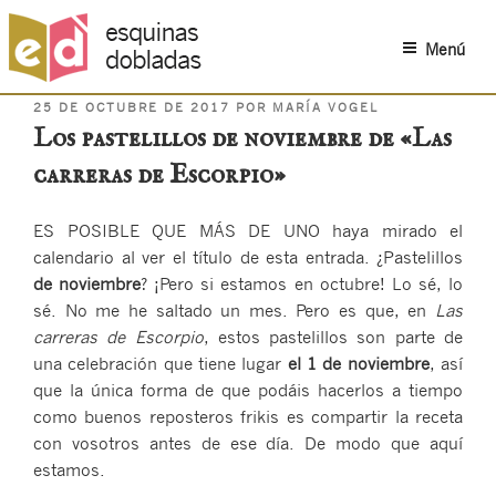
Menú
PUBLICADO
Saltar
25 DE OCTUBRE DE 2017
POR
MARÍA VOGEL
EL
Los pastelillos de noviembre de «Las
al
contenido
carreras de Escorpio»
ES POSIBLE QUE MÁS DE UNO haya mirado el
calendario al ver el título de esta entrada. ¿Pastelillos
de noviembre
? ¡Pero si estamos en octubre! Lo sé, lo
sé. No me he saltado un mes. Pero es que, en
Las
carreras de Escorpio
, estos pastelillos son parte de
una celebración que tiene lugar
el 1 de noviembre
, así
que la única forma de que podáis hacerlos a tiempo
como buenos reposteros frikis es compartir la receta
con vosotros antes de ese día. De modo que aquí
estamos.