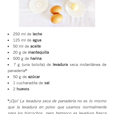
250 ml de
leche
125 ml de
agua
50 ml de
aceite
20 g de
mantequilla
500 g de
harina
7 g (una bolsita) de
levadura
seca instantánea de
panadería*
50 g de
azúcar
1 cucharadita de
sal
2
huevos
*
¡Ojo! La levadura seca de panadería no es lo mismo
que la levadura en polvo que usamos normalmente
para los bizcochos, pero tampoco es levadura fresca