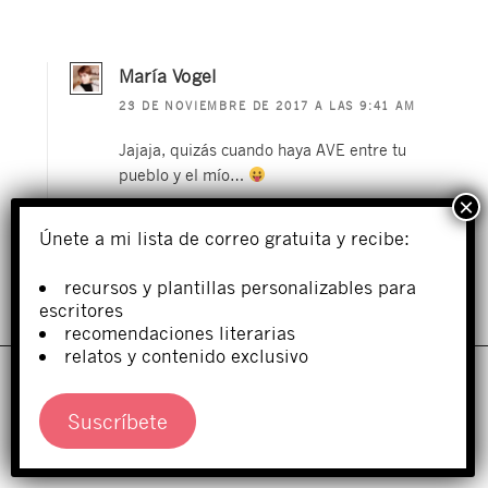
María Vogel
23 DE NOVIEMBRE DE 2017 A LAS 9:41 AM
Jajaja, quizás cuando haya AVE entre tu
pueblo y el mío…
Cargando...
Únete a mi lista de correo gratuita y recibe:
Responder
recursos y plantillas personalizables para
escritores
recomendaciones literarias
Deja una respuesta
relatos y contenido exclusivo
Este sitio utiliza cookies para proporcionarle la mejor
Tu dirección de correo electrónico no será publicada.
experiencia posible. Puede saber más sobre qué cookies están
Los campos obligatorios están marcados con
*
siendo utilizadas o desactivarlas en
ajustes
.
Suscríbete
Aceptar
Comentario
*