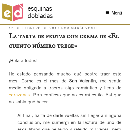
Menú
PUBLICADO
Saltar
15 DE FEBRERO DE 2017
POR
MARÍA VOGEL
EL
La tarta de frutas con crema de «El
al
contenido
cuento número trece»
¡Hola a todos!
He estado pensando mucho qué postre traer este
mes. Como es el mes de
San Valentín
, me sentía
medio obligada a traeros algo romántico y lleno de
corazones
. Pero confieso que no es mi estilo. Así que
no sabía qué hacer.
Al final, harta de darle vueltas sin llegar a ninguna
conclusión, me sumergí en la lectura de uno de
esos libros que he leído y releído mil veces, pero