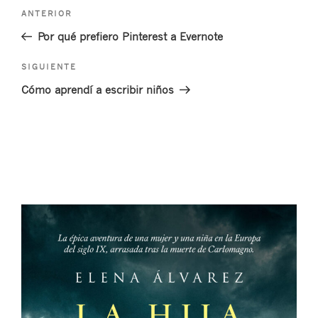
Navegación
Entrada
ANTERIOR
de
anterior:
Por qué prefiero Pinterest a Evernote
entradas
Siguiente
SIGUIENTE
entrada
Cómo aprendí a escribir niños