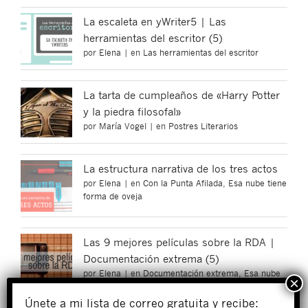
La escaleta en yWriter5 | Las
herramientas del escritor (5)
por
Elena
|
en
Las herramientas del escritor
La tarta de cumpleaños de «Harry Potter
y la piedra filosofal»
por
María Vogel
|
en
Postres Literarios
La estructura narrativa de los tres actos
por
Elena
|
en
Con la Punta Afilada
,
Esa nube tiene
forma de oveja
Las 9 mejores películas sobre la RDA |
Documentación extrema (5)
por
Elena
|
en
Documentación extrema
,
Esa nube
tiene forma de oveja
Únete a mi lista de correo gratuita y recibe: