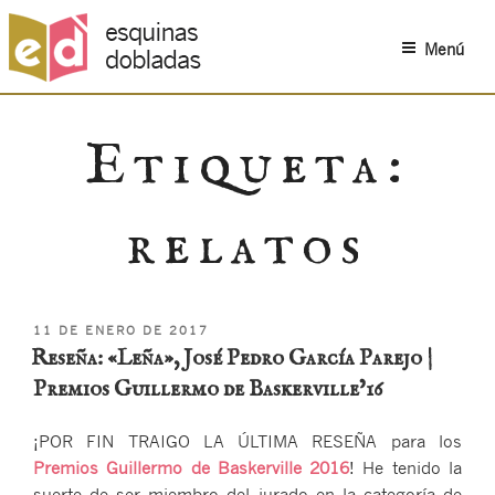
Menú
Saltar
al
Etiqueta:
contenido
relatos
PUBLICADO
11 DE ENERO DE 2017
EL
Reseña: «Leña», José Pedro García Parejo |
Premios Guillermo de Baskerville’16
¡POR FIN TRAIGO LA ÚLTIMA RESEÑA para los
Premios Guillermo de Baskerville 2016
! He tenido la
suerte de ser miembro del jurado en la categoría de