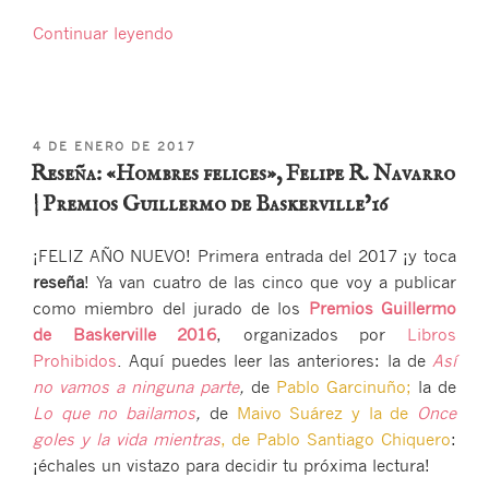
«Reseña:
Continuar leyendo
«Leña»,
José
Pedro
García
PUBLICADO
4 DE ENERO DE 2017
Parejo
EL
Reseña: «Hombres felices», Felipe R. Navarro
|
| Premios Guillermo de Baskerville’16
Premios
Guillermo
¡FELIZ AÑO NUEVO! Primera entrada del 2017 ¡y toca
de
reseña
! Ya van cuatro de las cinco que voy a publicar
Baskerville’16″
como miembro del jurado de los
Premios Guillermo
de Baskerville 2016
, organizados por
Libros
Prohibidos
. Aquí puedes leer las anteriores: la de
Así
no vamos a ninguna parte
,
de
Pablo Garcinuño;
la de
Lo que no bailamos
,
de
Maivo Suárez y la de
Once
goles y la vida mientras
, de
Pablo Santiago Chiquero
:
¡échales un vistazo para decidir tu próxima lectura!