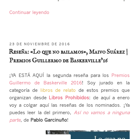
«Reseña:
Continuar leyendo
«Once
goles
y
la
PUBLICADO
23 DE NOVIEMBRE DE 2016
vida
EL
Reseña: «Lo que no bailamos», Maivo Suárez |
mientras»,
Premios Guillermo de Baskerville’16
Pablo
Santiago
¡YA ESTÁ AQUÍ la segunda reseña para los
Premios
Chiquero
Guillermo de Baskerville 2016
! Soy jurado en la
|
categoría de
libros de relato
de estos premios que
Premios
organizan desde
Libros Prohibidos
: de aquí a enero
Guillermo
voy a colgar aquí las reseñas de los nominados. ¡Ya
de
puedes leer la del primero,
Así no vamos a ninguna
Baskerville’16″
parte
, de
Pablo Garcinuño
!