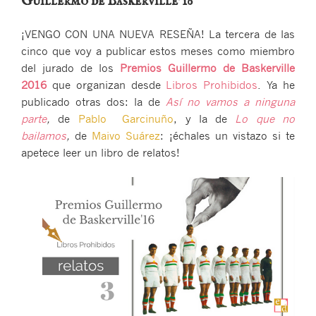
Guillermo de Baskerville’16
Guillermo
de
¡VENGO CON UNA NUEVA RESEÑA! La tercera de las
Baskerville’16″
cinco que voy a publicar estos meses como miembro
del jurado de los
Premios Guillermo de Baskerville
2016
que organizan desde
Libros Prohibidos
. Ya he
publicado otras dos: la de
Así no vamos a ninguna
parte
,
de
Pablo Garcinuño
, y la de
Lo que no
bailamos
,
de
Maivo Suárez
: ¡échales un vistazo si te
apetece leer un libro de relatos!