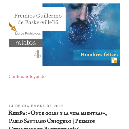
«Reseña:
Continuar leyendo
«Hombres
felices»,
Felipe
R.
PUBLICADO
14 DE DICIEMBRE DE 2016
Navarro
EL
Reseña: «Once goles y la vida mientras»,
|
Pablo Santiago Chiquero | Premios
Premios