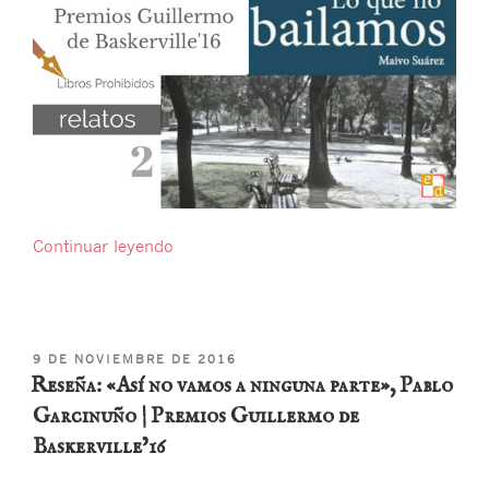
«Reseña:
Continuar leyendo
«Lo
que
no
bailamos»,
PUBLICADO
9 DE NOVIEMBRE DE 2016
Maivo
EL
Reseña: «Así no vamos a ninguna parte», Pablo
Suárez
Garcinuño | Premios Guillermo de
|
Baskerville’16
Premios
Guillermo