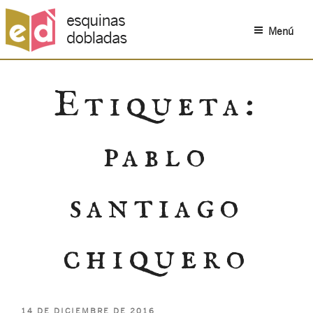
Menú
Saltar
al
Etiqueta:
contenido
pablo
santiago
chiquero
PUBLICADO
14 DE DICIEMBRE DE 2016