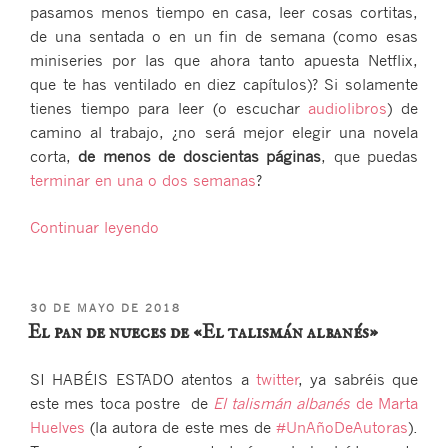
pasamos menos tiempo en casa, leer cosas cortitas,
de una sentada o en un fin de semana (como esas
miniseries por las que ahora tanto apuesta Netflix,
que te has ventilado en diez capítulos)? Si solamente
tienes tiempo para leer (o escuchar
audiolibros
) de
camino al trabajo, ¿no será mejor elegir una novela
corta,
de menos de doscientas páginas
, que puedas
terminar en una o dos semanas
?
«Las
Continuar leyendo
mejores
novelas
cortas
PUBLICADO
30 DE MAYO DE 2018
para
EL
El pan de nueces de «El talismán albanés»
leer
en
SI HABÉIS ESTADO atentos a
twitter
, ya sabréis que
un
este mes toca postre de
El talismán albanés
de Marta
fin
Huelves
(la autora de este mes de
#UnAñoDeAutoras
).
de