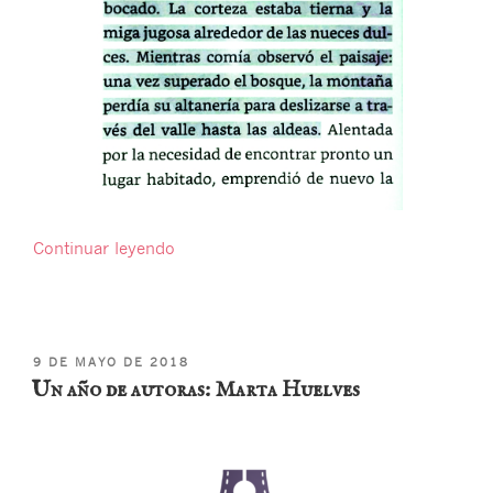
«El
Continuar leyendo
pan
de
nueces
de
PUBLICADO
9 DE MAYO DE 2018
«El
EL
Un año de autoras: Marta Huelves
talismán
albanés»»