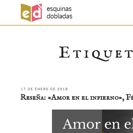
Saltar
Etique
al
contenido
PUBLICADO
17 DE ENERO DE 2018
EL
Reseña: «Amor en el infierno», F