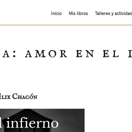
Inicio
Mis libros
Talleres y activida
ta:
amor en el 
élix Chacón