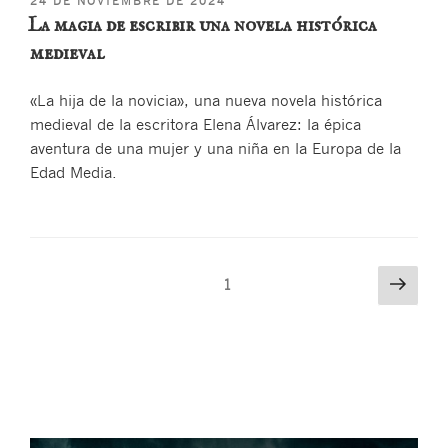
24 DE NOVIEMBRE DE 2024
EL
La magia de escribir una novela histórica
medieval
«La hija de la novicia», una nueva novela histórica
medieval de la escritora Elena Álvarez: la épica
aventura de una mujer y una niña en la Europa de la
Edad Media.
Paginación
Sigu
Página
1
pági
de
entradas