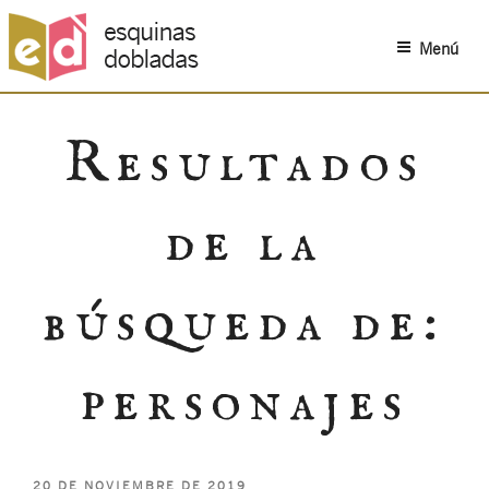
Menú
Saltar
al
Resultados
contenido
de la
búsqueda de:
personajes
PUBLICADO
20 DE NOVIEMBRE DE 2019