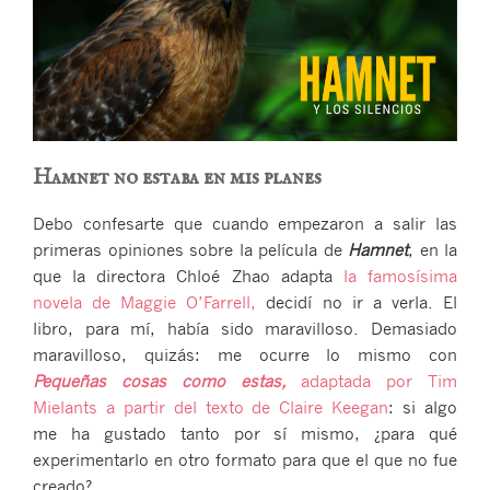
Hamnet no estaba en mis planes
Debo confesarte que cuando empezaron a salir las
primeras opiniones sobre la película de
Hamnet
, en la
que la directora Chloé Zhao adapta
la famosísima
novela de Maggie O’Farrell,
decidí no ir a verla. El
libro, para mí, había sido maravilloso. Demasiado
maravilloso, quizás: me ocurre lo mismo con
Pequeñas cosas como estas,
adaptada por Tim
Mielants a partir del texto de Claire Keegan
: si algo
me ha gustado tanto por sí mismo, ¿para qué
experimentarlo en otro formato para que el que no fue
creado?