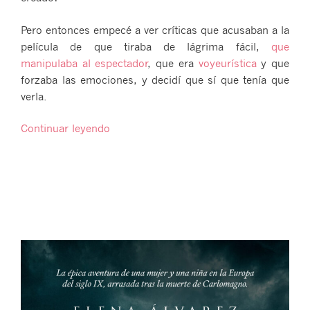
Pero entonces empecé a ver críticas que acusaban a la
película de que tiraba de lágrima fácil,
que
manipulaba al espectador
, que era
voyeurística
y que
forzaba las emociones, y decidí que sí que tenía que
verla.
«Hamnet
Continuar leyendo
y
los
silencios»