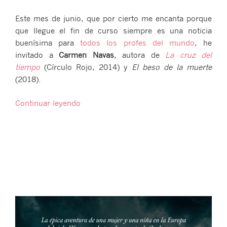
Este mes de junio, que por cierto me encanta porque
que llegue el fin de curso siempre es una noticia
buenísima para
todos los profes del mundo
, he
invitado a
Carmen Navas
, autora de
La cruz del
tiempo
(Círculo Rojo, 2014) y
El beso de la muerte
(2018).
«Un
Continuar leyendo
año
de
autoras:
Carmen
Navas»