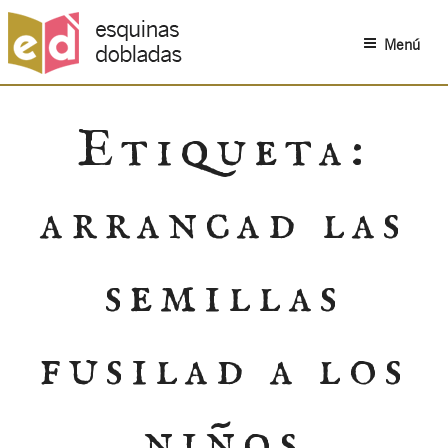
Menú
Saltar
al
Etiqueta:
contenido
arrancad las
semillas
fusilad a los
niños